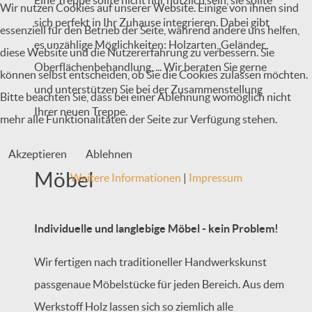
Wir nutzen Cookies auf unserer Website. Einige von ihnen sind
sich perfekt in Ihr Zuhause integrieren. Dabei gibt
essenziell für den Betrieb der Seite, während andere uns helfen,
es unzählige Möglichkeiten: Holzarten, Geländer,
diese Website und die Nutzererfahrung zu verbessern. Sie
Oberflächenbehandlung, ... Wir beraten Sie gerne
können selbst entscheiden, ob Sie die Cookies zulassen möchten.
und unterstützen Sie bei der Zusammenstellung
Bitte beachten Sie, dass bei einer Ablehnung womöglich nicht
Ihrer neuen Treppe.
mehr alle Funktionalitäten der Seite zur Verfügung stehen.
Akzeptieren
Ablehnen
Möbel
Weitere Informationen
|
Impressum
Individuelle und langlebige Möbel - kein Problem!
Wir fertigen nach traditioneller Handwerkskunst
passgenaue Möbelstücke für jeden Bereich. Aus dem
Werkstoff Holz lassen sich so ziemlich alle