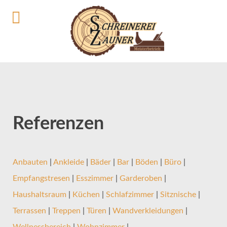
Referenzen
Anbauten
|
Ankleide
|
Bäder
|
Bar
|
Böden
|
Büro
|
Empfangstresen
|
Esszimmer
|
Garderoben
|
Haushaltsraum
|
Küchen
|
Schlafzimmer
|
Sitznische
|
Terrassen
|
Treppen
|
Türen
|
Wandverkleidungen
|
Wellnessbereich
|
Wohnzimmer
|